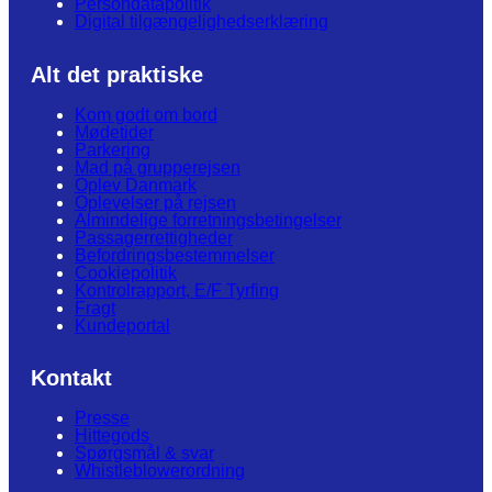
Persondatapolitik
Digital tilgængelighedserklæring
Alt det praktiske
Kom godt om bord
Mødetider
Parkering
Mad på grupperejsen
Oplev Danmark
Oplevelser på rejsen
Almindelige forretningsbetingelser
Passagerrettigheder
Befordringsbestemmelser
Cookiepolitik
Kontrolrapport, E/F Tyrfing
Fragt
Kundeportal
Kontakt
Presse
Hittegods
Spørgsmål & svar
Whistleblowerordning