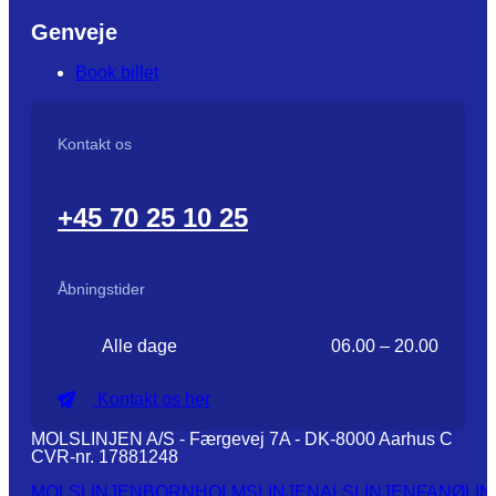
Genveje
Book billet
Kontakt os
+45 70 25 10 25
Åbningstider
Alle dage
06.00 – 20.00
Kontakt os her
MOLSLINJEN A/S - Færgevej 7A - DK-8000 Aarhus C
CVR-nr. 17881248
MOLSLINJEN
BORNHOLMSLINJEN
ALSLINJEN
FANØLIN