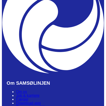
Om SAMSØLINJEN
Om os
Job & karriere
Færger
Download app