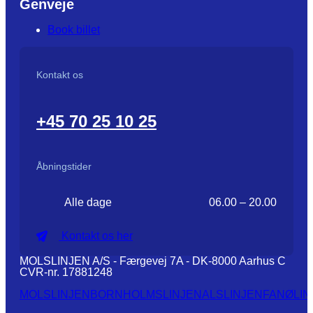
Genveje
Book billet
Kontakt os
+45 70 25 10 25
Åbningstider
Alle dage
06.00 – 20.00
Kontakt os her
MOLSLINJEN A/S - Færgevej 7A - DK-8000 Aarhus C
CVR-nr. 17881248
MOLSLINJEN
BORNHOLMSLINJEN
ALSLINJEN
FANØLIN