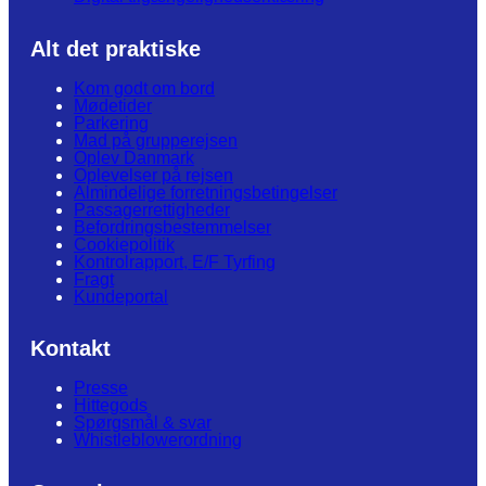
Alt det praktiske
Kom godt om bord
Mødetider
Parkering
Mad på grupperejsen
Oplev Danmark
Oplevelser på rejsen
Almindelige forretningsbetingelser
Passagerrettigheder
Befordringsbestemmelser
Cookiepolitik
Kontrolrapport, E/F Tyrfing
Fragt
Kundeportal
Kontakt
Presse
Hittegods
Spørgsmål & svar
Whistleblowerordning