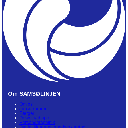
Om SAMSØLINJEN
Om os
Job & karriere
Færger
Download app
Persondatapolitik
Digital tilgængelighedserklæring