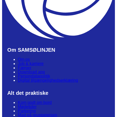
Om SAMSØLINJEN
Om os
Job & karriere
Færger
Download app
Persondatapolitik
Digital tilgængelighedserklæring
Alt det praktiske
Kom godt om bord
Mødetider
Parkering
Mad på grupperejsen