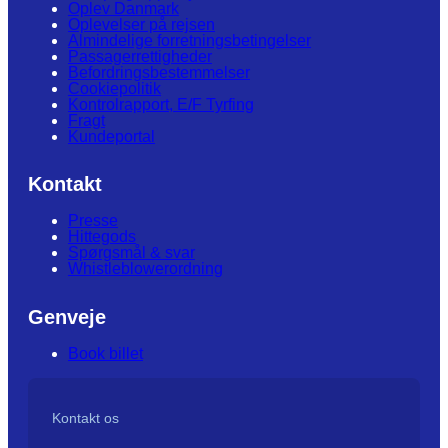
Oplev Danmark
Oplevelser på rejsen
Almindelige forretningsbetingelser
Passagerrettigheder
Befordringsbestemmelser
Cookiepolitik
Kontrolrapport, E/F Tyrfing
Fragt
Kundeportal
Kontakt
Presse
Hittegods
Spørgsmål & svar
Whistleblowerordning
Genveje
Book billet
Kontakt os