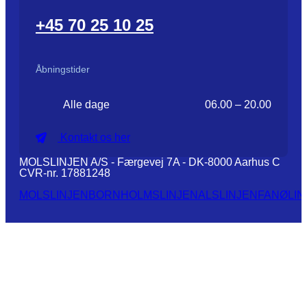
+45 70 25 10 25
Åbningstider
Alle dage
06.00 – 20.00
Kontakt os her
MOLSLINJEN A/S - Færgevej 7A - DK-8000 Aarhus C
CVR-nr. 17881248
MOLSLINJEN
BORNHOLMSLINJEN
ALSLINJEN
FANØLIN