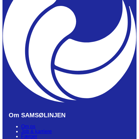
Om SAMSØLINJEN
Om os
Job & karriere
Færger