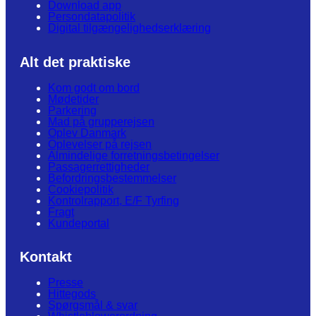
Download app
Persondatapolitik
Digital tilgængelighedserklæring
Alt det praktiske
Kom godt om bord
Mødetider
Parkering
Mad på grupperejsen
Oplev Danmark
Oplevelser på rejsen
Almindelige forretningsbetingelser
Passagerrettigheder
Befordringsbestemmelser
Cookiepolitik
Kontrolrapport, E/F Tyrfing
Fragt
Kundeportal
Kontakt
Presse
Hittegods
Spørgsmål & svar